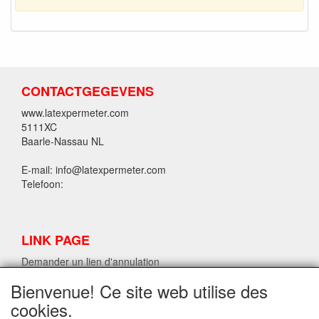
CONTACTGEGEVENS
www.latexpermeter.com
5111XC
Baarle-Nassau NL
E-mail: info@latexpermeter.com
Telefoon:
LINK PAGE
Demander un lien d'annulation
Bienvenue! Ce site web utilise des
cookies.
INFORMATIONS SUR LE LATEX LPM.