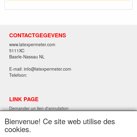
CONTACTGEGEVENS
www.latexpermeter.com
5111XC
Baarle-Nassau NL
E-mail: info@latexpermeter.com
Telefoon:
LINK PAGE
Demander un lien d'annulation
Bienvenue! Ce site web utilise des
cookies.
INFORMATIONS SUR LE LATEX LPM.