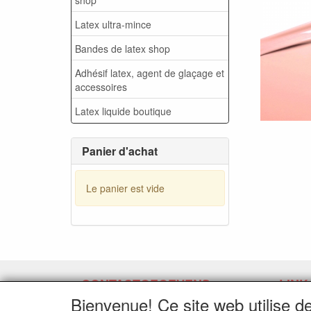
Latex ultra-mince
Bandes de latex shop
Adhésif latex, agent de glaçage et
accessoires
Latex liquide boutique
Panier d'achat
Le panier est vide
CONTACTGEGEVENS
LINK
Bienvenue! Ce site web utilise d
www.latexpermeter.com
Demand