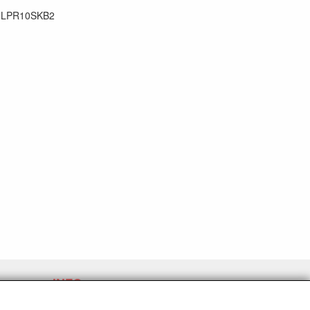
:
LPR10SKB2
INFO
Expédition et conditions générales