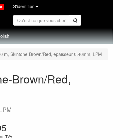
S'identifier
0
Rechercher
olish
 10 m, Skintone-Brown/Red, épaisseur 0.40mm, LPM
one-Brown/Red,
, LPM
95
hors TVA