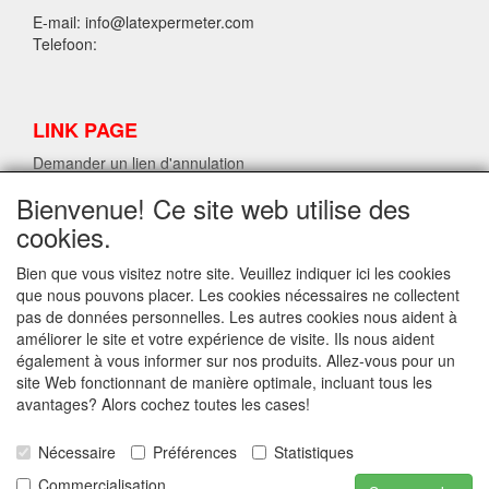
E-mail: info@latexpermeter.com
Telefoon:
LINK PAGE
Demander un lien d'annulation
Bienvenue! Ce site web utilise des
cookies.
INFORMATIONS SUR LE LATEX LPM.
Demander un lien d'annulation
Bien que vous visitez notre site. Veuillez indiquer ici les cookies
que nous pouvons placer. Les cookies nécessaires ne collectent
pas de données personnelles. Les autres cookies nous aident à
améliorer le site et votre expérience de visite. Ils nous aident
INFO
également à vous informer sur nos produits. Allez-vous pour un
Expédition et conditions générales
site Web fonctionnant de manière optimale, incluant tous les
Contact
avantages? Alors cochez toutes les cases!
Privacy Statement
Disclaimer
Nécessaire
Préférences
Statistiques
Latex data sheet
Commercialisation
Demander un lien d'annulation