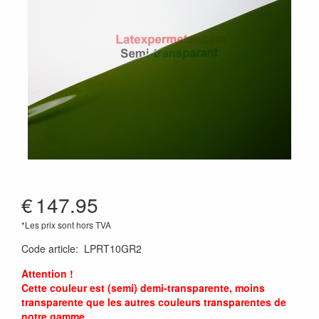
€
147.95
*Les prix sont hors TVA
Code article
:
LPRT10GR2
Attention !
Cette couleur est (semi) demi-transparente, moins
transparente que les autres couleurs transparentes de
notre gamme.