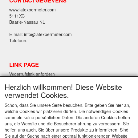
CONTACTGEGEVENS
www.latexpermeter.com
5111XC
Baarle-Nassau NL
E-mail: info@latexpermeter.com
Telefoon:
LINK PAGE
Widerrufslink anfordern
Herzlich willkommen! Diese Website
verwendet Cookies.
LPM LATEX INFORMATIONEN
Widerrufslink anfordern
Schön, dass Sie unsere Seite besuchen. Bitte geben Sie hier an,
welche Cookies wir platzieren dürfen. Die notwendigen Cookies
sammeln keine persönlichen Daten. Die anderen Cookies helfen
uns, die Website und die Besuchererfahrung zu verbessern. Sie
INFO
helfen uns auch, Sie über unsere Produkte zu informieren. Sind
Versand und allgemeine Bedingungen
Sie auf der Suche nach einer optimal funktionierenden Website