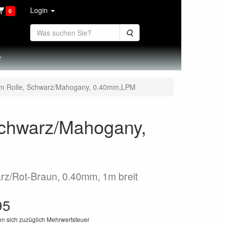
Login
0
Suche
r
10m Rolle, Schwarz/Mahogany, 0.40mm,LPM
Schwarz/Mahogany,
arz/Rot-Braun, 0.40mm, 1m breit
95
en sich zuzüglich Mehrwertsteuer