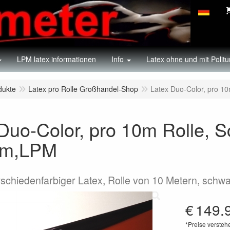
LPM latex informationen
Info
Latex ohne und mit Politu
dukte
Latex pro Rolle Großhandel-Shop
Latex Duo-Color, pro 
 Duo-Color, pro 10m Rolle, 
mm,LPM
rschiedenfarbiger Latex, Rolle von 10 Metern, schw
€
149.
*Preise versteh