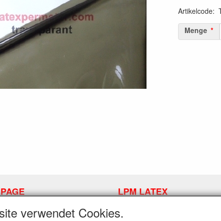
Artikelcode
:
Menge
 PAGE
LPM LATEX
INFORMATIONEN
fslink anfordern
site verwendet Cookies.
Widerrufslink anfordern