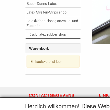
Super Dunne Latex
Latex Streifen/Strips shop
Latexkleber, Hochglanzmittel und
Zubehör
Flüssig latex-rubber shop
Warenkorb
Einkaufskorb ist leer
CONTACTGEGEVENS
LINK
www.latexpermeter.com
Widerru
Herzlich willkommen! Diese Web
5111XC