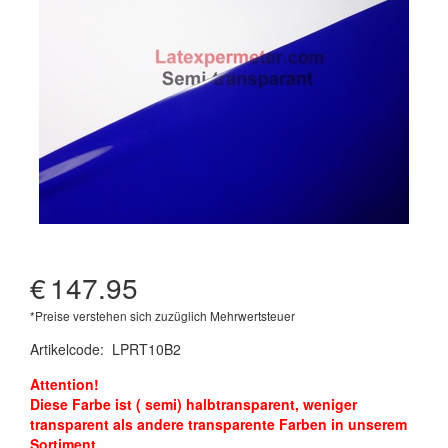
€
147.95
*Preise verstehen sich zuzüglich Mehrwertsteuer
Artikelcode
:
LPRT10B2
Attention!
Diese Farbe ist ( semi) halbtransparent, weniger
transparent als andere transparente Farben in unserem
Sortiment.