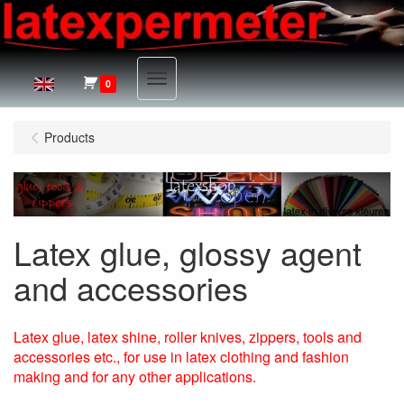
Menu
0
Products
Latex glue, glossy agent
and accessories
Latex glue, latex shine, roller knives, zippers, tools and
accessories etc., for use in latex clothing and fashion
making and for any other applications.